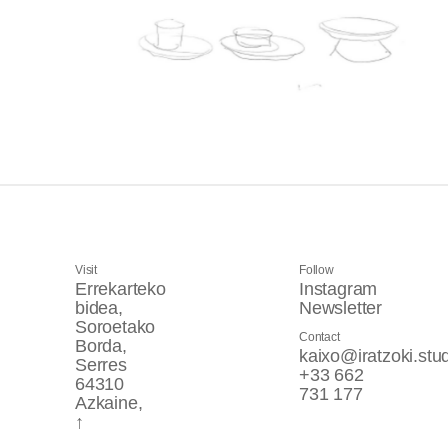
Visit
Follow
Errekarteko
Instagram
bidea,
Newsletter
Soroetako
Contact
Borda,
kaixo@iratzoki.stu
Serres
+33 662
64310
731 177
Azkaine,
↑