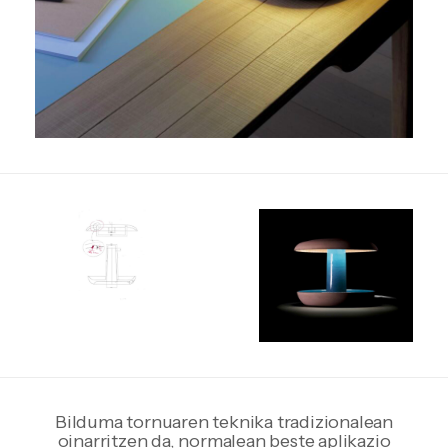
Bilduma tornuaren teknika tradizionalean
oinarritzen da, normalean beste aplikazio