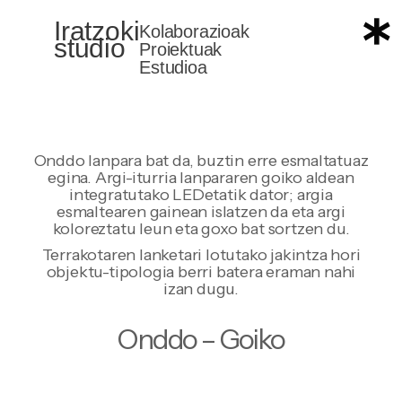
Iratzoki
Iratzoki
Kolaborazioak
studio
studio
Proiektuak
Estudioa
Onddo lanpara bat da, buztin erre esmaltatuaz
egina. Argi-iturria lanpararen goiko aldean
integratutako LEDetatik dator; argia
esmaltearen gainean islatzen da eta argi
koloreztatu leun eta goxo bat sortzen du.
Terrakotaren lanketari lotutako jakintza hori
objektu-tipologia berri batera eraman nahi
izan dugu.
Onddo – Goiko