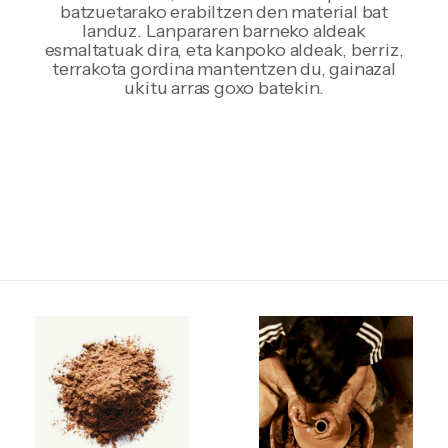
batzuetarako erabiltzen den material bat
landuz. Lanpararen barneko aldeak
esmaltatuak dira, eta kanpoko aldeak, berriz,
terrakota gordina mantentzen du, gainazal
ukitu arras goxo batekin.