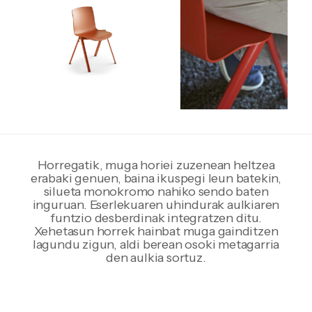
Horregatik, muga horiei zuzenean heltzea
erabaki genuen, baina ikuspegi leun batekin,
silueta monokromo nahiko sendo baten
inguruan. Eserlekuaren uhindurak aulkiaren
funtzio desberdinak integratzen ditu.
Xehetasun horrek hainbat muga gainditzen
lagundu zigun, aldi berean osoki metagarria
den aulkia sortuz.