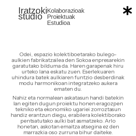
Iratzoki
Iratzoki
Kolaborazioak
studio
studio
Proiektuak
Estudioa
Odei, espazio kolektiboetarako bulego-
aulkien fabrikatzailea den Sokoa enpresarekin
garatutako bilduma da. Haren garapenak hiru
urteko lana eskatu zuen. Eserlekuaren
uhindura batek aulkiaren funtzio desberdinak
modu harmonikoan integratzeko aukera
ematen du.
Nahiz eta normalean askatasun handi batekin
lan egiten dugun proiektu honen eragozpen
tekniko eta ekonomiko ugariei zorroztasun
handiz erantzun diegu, erabilera kolektiborako
pentsatutako aulki bat asmatzeko. Arlo
honetan, askotan emaitza atsegina ez den
marrazkia oso zurruna bihur daiteke.