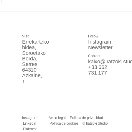
Visit
Follow
Errekarteko
Instagram
bidea,
Newsletter
Soroetako
Contact
Borda,
kaixo@iratzoki.stu
Serres
+33 662
64310
731 177
Azkaine,
↑
Instagram
Aviso legal Política de privacidad
Linkedin
Política de cookies © Iratzoki Studio
Pinterest