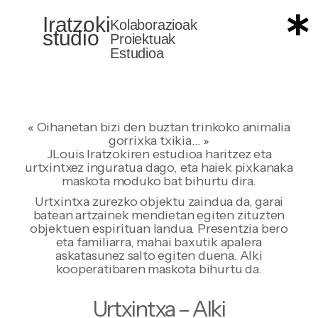
Iratzoki
Iratzoki
Kolaborazioak
studio
studio
Proiektuak
Estudioa
« Oihanetan bizi den buztan trinkoko animalia
gorrixka txikia… »
JLouis Iratzokiren estudioa haritzez eta
urtxintxez inguratua dago, eta haiek pixkanaka
maskota moduko bat bihurtu dira.
Urtxintxa zurezko objektu zaindua da, garai
batean artzainek mendietan egiten zituzten
objektuen espirituan landua. Presentzia bero
eta familiarra, mahai baxutik apalera
askatasunez salto egiten duena. Alki
kooperatibaren maskota bihurtu da.
Urtxintxa – Alki