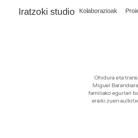
Iratzoki studio
Kolaborazioak
Proi
Ohidura eta trans
Miguel Barandiaran
familiako egurlari b
eraiki zuen aulkitx