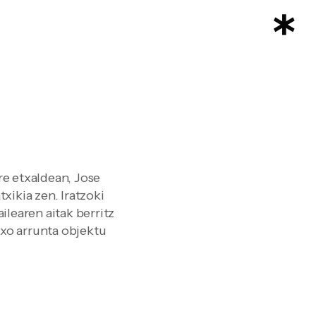
re etxaldean, Jose
xikia zen. Iratzoki
ilearen aitak berritz
itxo arrunta objektu