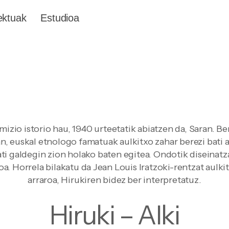
Iratzoki studio
ektuak
Estudioa
mizio istorio hau, 1940 urteetatik abiatzen da, Saran. Be
, euskal etnologo famatuak aulkitxo zahar berezi bati at
ati galdegin zion holako baten egitea. Ondotik diseinatza
oa. Horrela bilakatu da Jean Louis Iratzoki-rentzat aulk
arraroa, Hirukiren bidez ber interpretatuz.
Hiruki – Alki